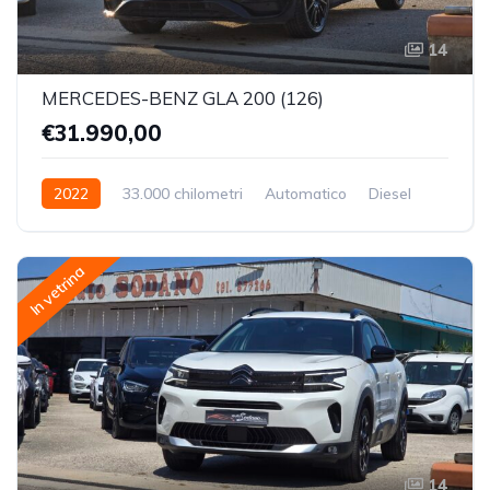
14
MERCEDES-BENZ GLA 200 (126)
€31.990,00
2022
33.000 chilometri
Automatico
Diesel
Trazione Anteriore
In vetrina
14