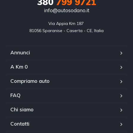
380
799 9721
info@autosodano.it
Via Appia Km 187 

81056 Sparanise - Caserta - CE, Italia
Annunci
A Km 0
Compriamo auto
FAQ
Chi siamo
Contatti
WhatsApp