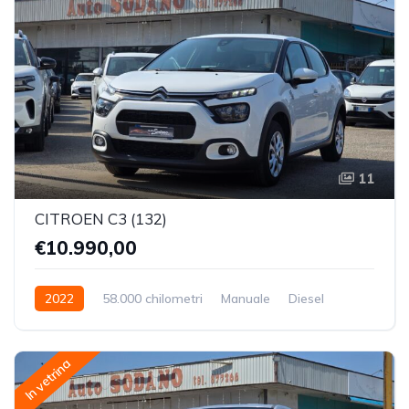
11
CITROEN C3 (132)
€10.990,00
2022
58.000 chilometri
Manuale
Diesel
Trazione Anteriore
In vetrina