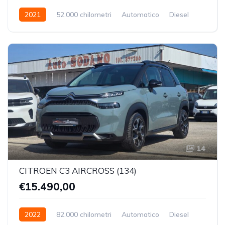
2021
52.000 chilometri
Automatico
Diesel
Trazione Anteriore
14
CITROEN C3 AIRCROSS (134)
€15.490,00
2022
82.000 chilometri
Automatico
Diesel