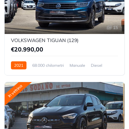
15
VOLKSWAGEN TIGUAN (129)
€20.990,00
2021
68.000 chilometri
Manuale
Diesel
Trazione Anteriore
In vetrina