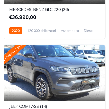
MERCEDES-BENZ GLC 220 (26)
€36.990,00
2020
120.000 chilometri
Automatico
Diesel
Trazione integrale (4x4)
 0 / Pronta Consegna
11
JEEP COMPASS (14)