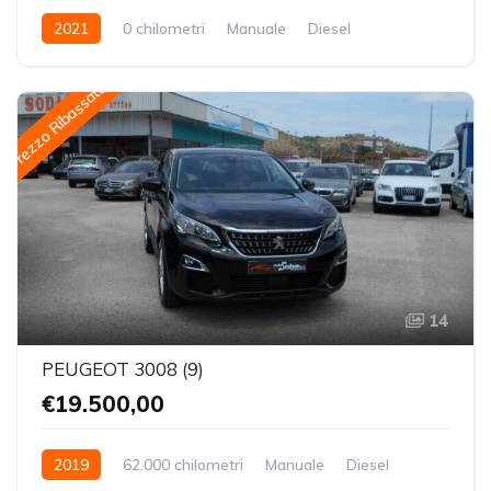
2021
0 chilometri
Manuale
Diesel
Trazione Anteriore
Prezzo Ribassato
14
PEUGEOT 3008 (9)
€19.500,00
2019
62.000 chilometri
Manuale
Diesel