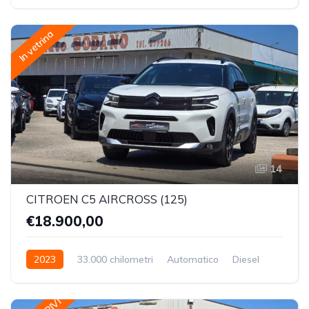
Trazione Anteriore
In vetrina
14
CITROEN C5 AIRCROSS (125)
€18.900,00
2023
33.000 chilometri
Automatico
Diesel
Trazione Anteriore