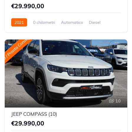
€29.990,00
2021
0 chilometri
Automatico
Diesel
Trazione Anteriore
 0 / Pronta Consegna
10
JEEP COMPASS (10)
€29.990,00