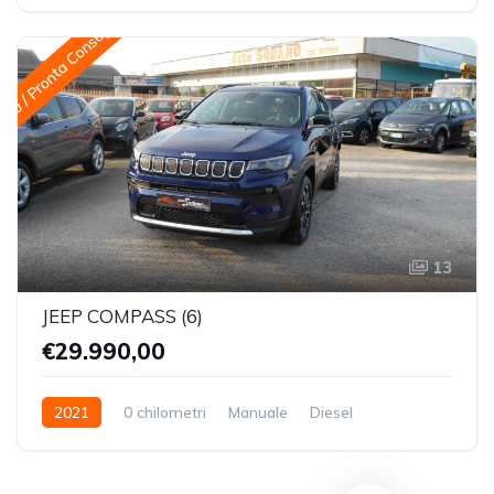
Trazione Anteriore
 0 / Pronta Consegna
13
JEEP COMPASS (6)
€29.990,00
2021
0 chilometri
Manuale
Diesel
Trazione Anteriore