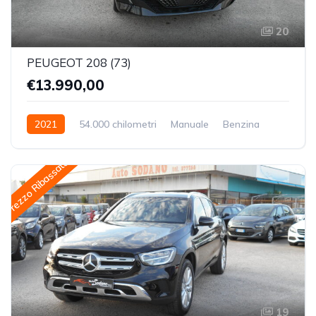
20
PEUGEOT 208 (73)
€13.990,00
2021
54.000 chilometri
Manuale
Benzina
Trazione Anteriore
Prezzo Ribassato
19