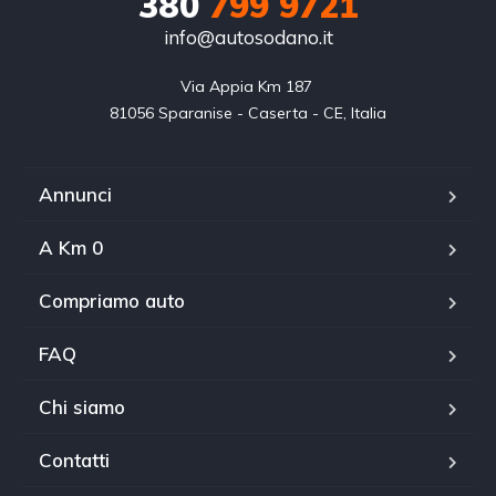
380
799 9721
info@autosodano.it
Via Appia Km 187 

81056 Sparanise - Caserta - CE, Italia
Annunci
A Km 0
Compriamo auto
FAQ
Chi siamo
Contatti
WhatsApp