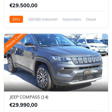
€29.500,00
2012
160.000 chilometri
Automatico
Diesel
Trazione integrale (4x4)
 0 / Pronta Consegna
11
JEEP COMPASS (14)
€29.990,00