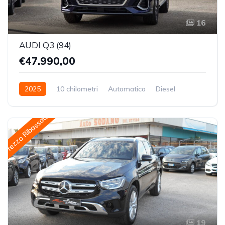
16
AUDI Q3 (94)
€47.990,00
2025
10 chilometri
Automatico
Diesel
Trazione Anteriore
Prezzo Ribassato
19