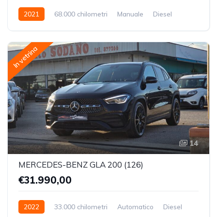
2021
68.000 chilometri
Manuale
Diesel
Trazione Anteriore
In vetrina
14
MERCEDES-BENZ GLA 200 (126)
€31.990,00
2022
33.000 chilometri
Automatico
Diesel