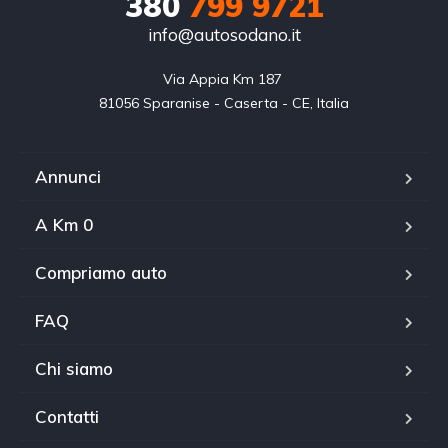
380
799 9721
info@autosodano.it
Via Appia Km 187 

81056 Sparanise - Caserta - CE, Italia
Annunci
A Km 0
Compriamo auto
FAQ
Chi siamo
Contatti
WhatsApp