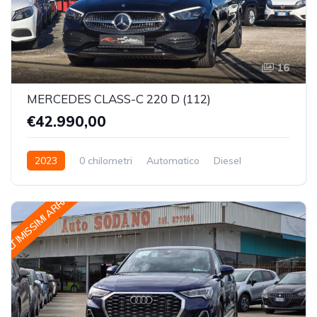
16
MERCEDES CLASS-C 220 D (112)
€42.990,00
2023
0 chilometri
Automatico
Diesel
Trazione Posteriore
ULTIMISSIMI ARRIVI