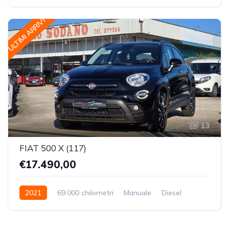
Trazione Anteriore
ULTIMI ARRIVI
13
FIAT 500 X (117)
€17.490,00
2021
69.000 chilometri
Manuale
Diesel
Trazione Anteriore