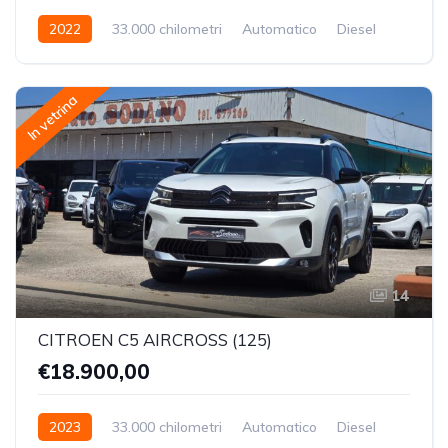
2022
33.000 chilometri
Automatico
Diesel
Trazione Anteriore
In vetrina
14
CITROEN C5 AIRCROSS (125)
€18.900,00
2023
33.000 chilometri
Automatico
Diesel