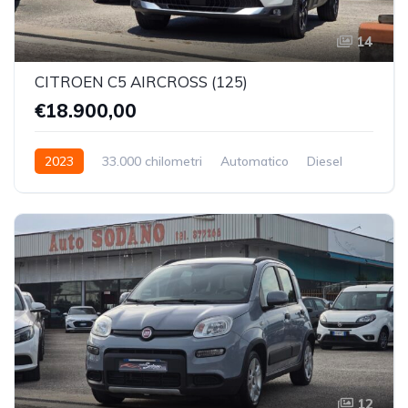
14
CITROEN C5 AIRCROSS (125)
€18.900,00
2023
33.000 chilometri
Automatico
Diesel
Trazione Anteriore
12