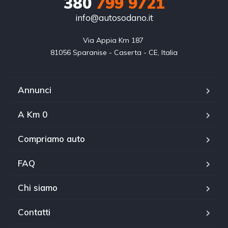
380
799 9721
info@autosodano.it
Via Appia Km 187 

81056 Sparanise - Caserta - CE, Italia
Annunci
A Km 0
Compriamo auto
FAQ
Chi siamo
Contatti
WhatsApp