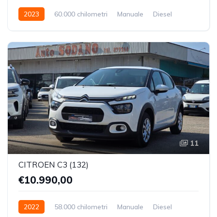
2023
60.000 chilometri
Manuale
Diesel
Trazione Anteriore
11
CITROEN C3 (132)
€10.990,00
2022
58.000 chilometri
Manuale
Diesel