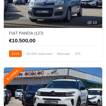
10
FIAT PANDA (127)
€10.500,00
2019
61.000 chilometri
Manuale
GPL
Trazione Anteriore
In vetrina