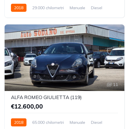
2018
29.000 chilometri
Manuale
Diesel
Trazione Anteriore
11
ALFA ROMEO GIULIETTA (119)
€12.600,00
2018
65.000 chilometri
Manuale
Diesel