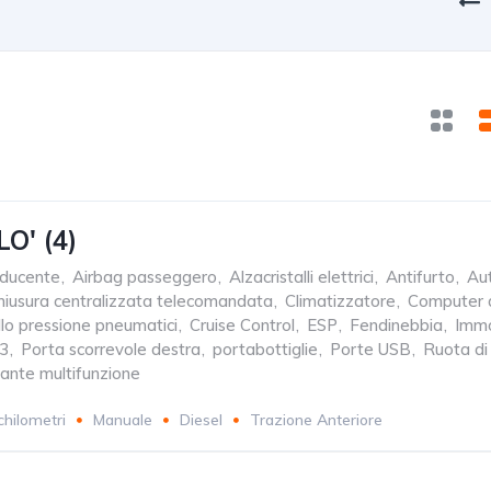
O' (4)
nducente
,
Airbag passeggero
,
Alzacristalli elettrici
,
Antifurto
,
Au
hiusura centralizzata telecomandata
,
Climatizzatore
,
Computer 
llo pressione pneumatici
,
Cruise Control
,
ESP
,
Fendinebbia
,
Immo
3
,
Porta scorrevole destra
,
portabottiglie
,
Porte USB
,
Ruota di
ante multifunzione
chilometri
Manuale
Diesel
Trazione Anteriore