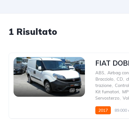
1 Risultato
FIAT DOBL
ABS
,
Airbag co
Bracciolo
,
CD
,
c
trazione
,
Contro
9
Kit fumatori
,
MP
Servosterzo
,
Vol
2017
89.000 