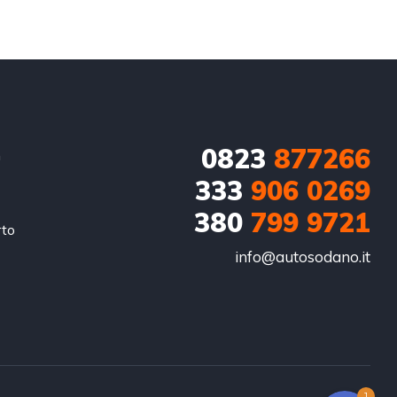
0823
877266
n
333
906 0269
380
799 9721
rto
info@autosodano.it
WhatsApp
Facebook Messenger
1