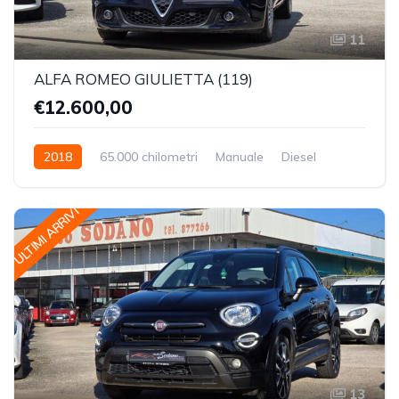
11
ALFA ROMEO GIULIETTA (119)
€12.600,00
2018
65.000 chilometri
Manuale
Diesel
Trazione Anteriore
ULTIMI ARRIVI
13