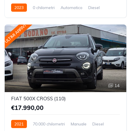
2023
0 chilometri
Automatico
Diesel
Trazione Posteriore
ULTIMI ARRIVI
14
FIAT 500X CROSS (110)
€17.990,00
2021
70.000 chilometri
Manuale
Diesel