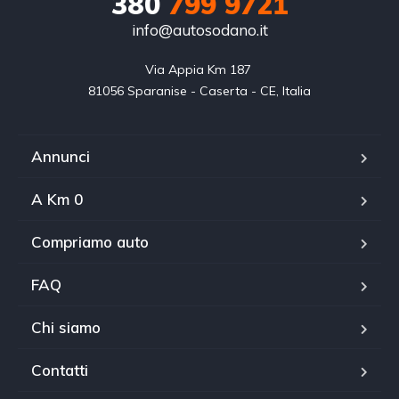
380
799 9721
info@autosodano.it
Via Appia Km 187 

81056 Sparanise - Caserta - CE, Italia
Annunci
A Km 0
Compriamo auto
FAQ
Chi siamo
Contatti
WhatsApp