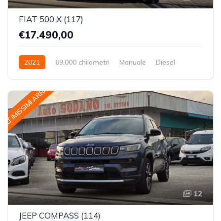
FIAT 500 X (117)
€17.490,00
2021
69.000 chilometri
Manuale
Diesel
Trazione Anteriore
ULTIMISSIMI ARRIVI
12
JEEP COMPASS (114)