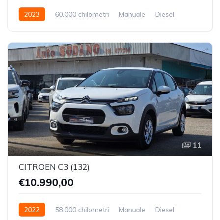
2023
60.000 chilometri
Manuale
Diesel
Trazione Anteriore
11
CITROEN C3 (132)
€10.990,00
2022
58.000 chilometri
Manuale
Diesel