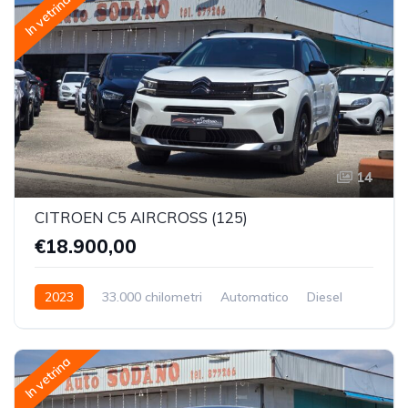
In vetrina
14
CITROEN C5 AIRCROSS (125)
€18.900,00
2023
33.000 chilometri
Automatico
Diesel
Trazione Anteriore
In vetrina