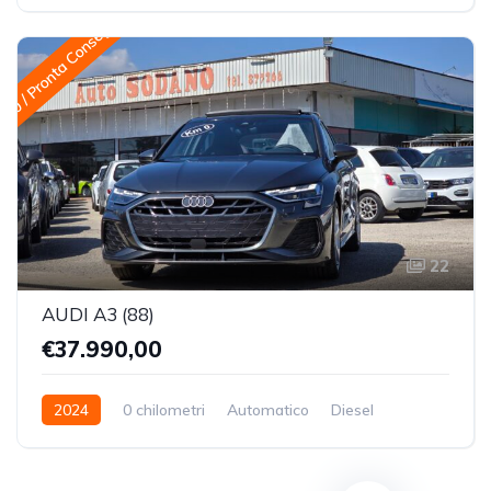
Trazione Anteriore
 0 / Pronta Consegna
22
AUDI A3 (88)
€37.990,00
2024
0 chilometri
Automatico
Diesel
Trazione Anteriore