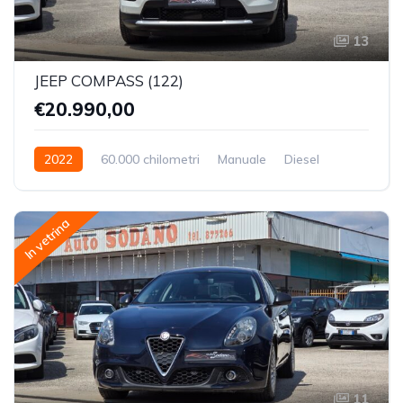
13
JEEP COMPASS (122)
€20.990,00
2022
60.000 chilometri
Manuale
Diesel
Trazione Anteriore
In vetrina
11