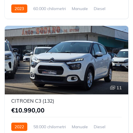
2023
60.000 chilometri
Manuale
Diesel
Trazione Anteriore
11
CITROEN C3 (132)
€10.990,00
2022
58.000 chilometri
Manuale
Diesel