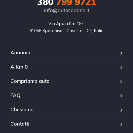
380
799 9721
info@autosodano.it
Via Appia Km 187 

81056 Sparanise - Caserta - CE, Italia
Annunci
A Km 0
Compriamo auto
FAQ
Chi siamo
Contatti
WhatsApp