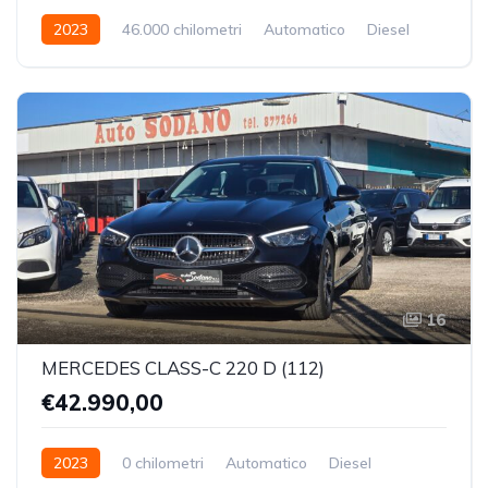
2023
46.000 chilometri
Automatico
Diesel
Trazione Anteriore
16
MERCEDES CLASS-C 220 D (112)
€42.990,00
2023
0 chilometri
Automatico
Diesel