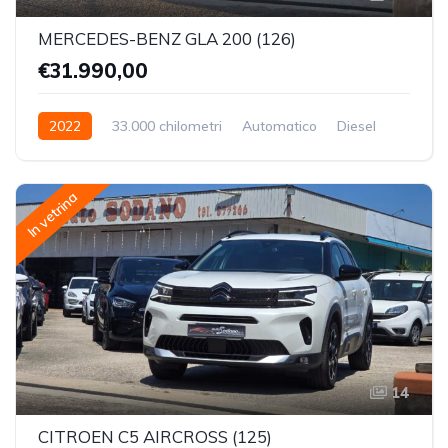
MERCEDES-BENZ GLA 200 (126)
€31.990,00
2022
33.000 chilometri
Automatico
Diesel
Trazione Anteriore
In vetrina
14
CITROEN C5 AIRCROSS (125)