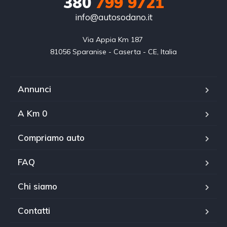
380
799 9721
info@autosodano.it
Via Appia Km 187 

81056 Sparanise - Caserta - CE, Italia
Annunci
A Km 0
Compriamo auto
FAQ
Chi siamo
Contatti
WhatsApp