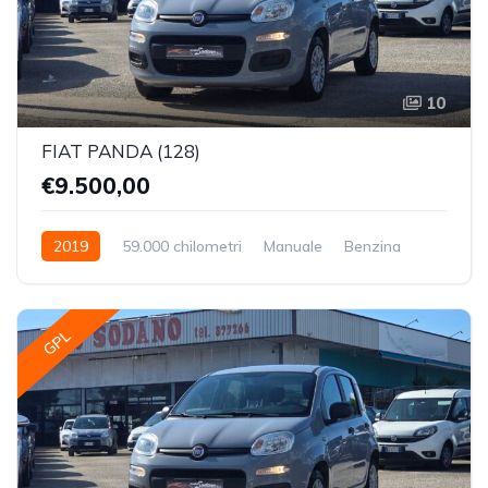
10
FIAT PANDA (128)
€9.500,00
2019
59.000 chilometri
Manuale
Benzina
Trazione Anteriore
GPL