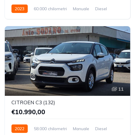
2023
60.000 chilometri
Manuale
Diesel
Trazione Anteriore
11
CITROEN C3 (132)
€10.990,00
2022
58.000 chilometri
Manuale
Diesel