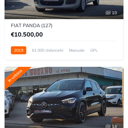
10
FIAT PANDA (127)
€10.500,00
2019
61.000 chilometri
Manuale
GPL
Trazione Anteriore
In vetrina
14