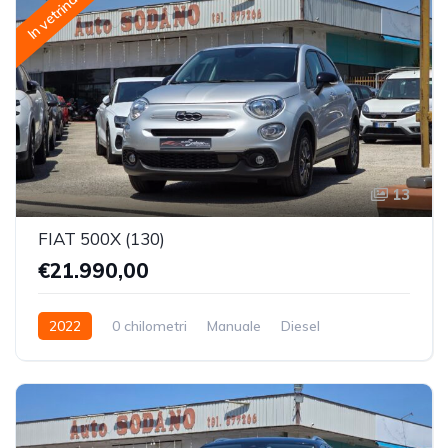
In vetrina
13
FIAT 500X (130)
€21.990,00
2022
0 chilometri
Manuale
Diesel
Trazione Anteriore