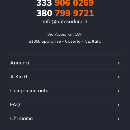
333
906 0269
380
799 9721
info@autosodano.it
Via Appia Km 187 

81056 Sparanise - Caserta - CE, Italia
Annunci
A Km 0
Compriamo auto
FAQ
Chi siamo