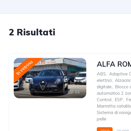
2 Risultati
In vetrina
ALFA ROM
ABS
,
Adaptive C
elettrici
,
Alzacrist
digitale
,
Blocco d
11
automatico 2 zo
Control
,
ESP
,
Fe
Marmitta cataliti
Sistema di navig
pelle