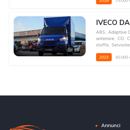
2018
29.000 
IVECO DAI
ABS
,
Adaptive C
anteriore
,
CD
,
C
stoffa
,
Servoste
16
2023
40.000 
Annunci