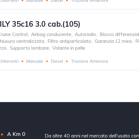
chilometri
Manuale
Diesel
Trazione Anteriore
LY 35c16 3.0 cab.(105)
ruise Control
,
Airbag conducente
,
Autoradio
,
Blocco differenzia
hiusura centralizzata
,
Filtro antiparticolato
,
Garanzia 12 mesi
,
R
rzo
,
Supporto lombare
,
Volante in pelle
chilometri
Manuale
Diesel
Trazione Anteriore
A Km 0
Da oltre 40 anni nel mercato dell'usato co