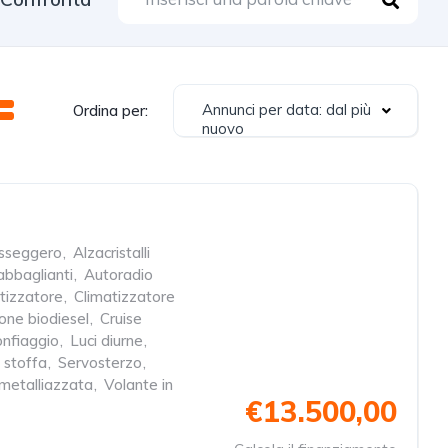
Annunci per data: dal più
Ordina per:
nuovo
sseggero
,
Alzacristalli
abbaglianti
,
Autoradio
tizzatore
,
Climatizzatore
one biodiesel
,
Cruise
onfiaggio
,
Luci diurne
,
n stoffa
,
Servosterzo
,
 metalliazzata
,
Volante in
€13.500,00