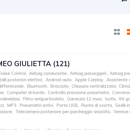
EO GIULIETTA (121)
ruise Control
,
Airbag conducente
,
Airbag passeggeri
,
Airbag pa
alli posteriori elettrici
,
Android auto
,
Apple Carplay
,
Assistente 
ifferenziale
,
Bluetooth
,
Bracciolo
,
Chiusura centralizzata
,
Clima
ne
,
Computer di bordo
,
Controllo pressione pneumatici
,
Conversi
ndinebbia
,
Filtro antiparticolato
,
Garanzia 12 mesi
,
Isofix
,
Kit g
ca
,
MP3
,
Pneumatici estivi
,
Porte USB
,
Ruota di scorta
,
Sedili i
azione
,
Telecamera posteriore per parcheggio assistito
,
Vernice