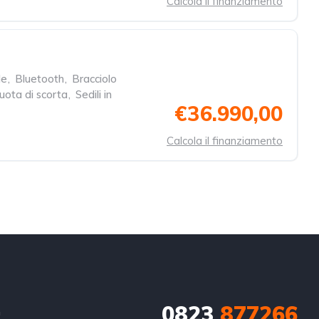
Calcola il finanziamento
le
,
Bluetooth
,
Bracciolo
uota di scorta
,
Sedili in
€36.990,00
Calcola il finanziamento
0823
877266
n